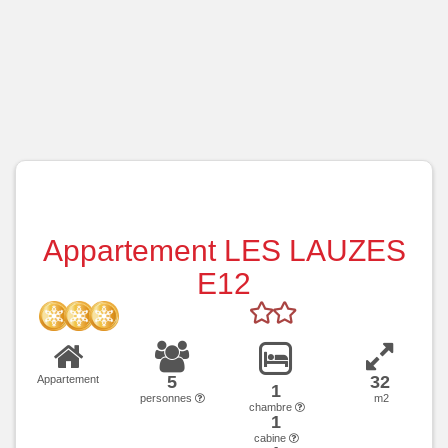
Appartement LES LAUZES
E12
5
32
Appartement
1
personnes
m2
chambre
1
cabine