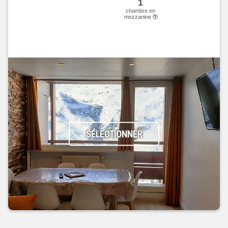
1
chambre en
mezzanine
SÉLECTIONNER